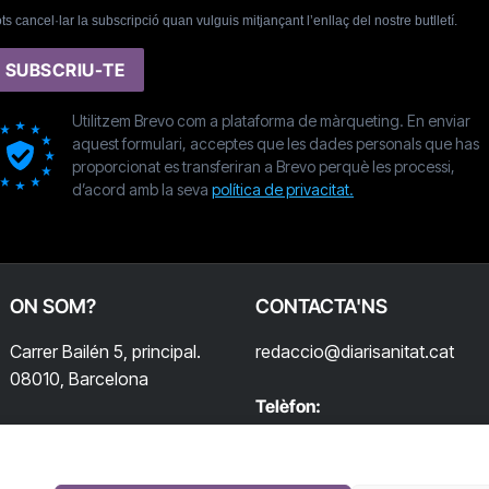
ts cancel·lar la subscripció quan vulguis mitjançant l’enllaç del nostre butlletí.
SUBSCRIU-TE
Utilitzem Brevo com a plataforma de màrqueting. En enviar
aquest formulari, acceptes que les dades personals que has
proporcionat es transferiran a Brevo perquè les processi,
d’acord amb la seva
política de privacitat.
ON SOM?
CONTACTA'NS
Carrer Bailén 5, principal.
redaccio@diarisanitat.cat
08010, Barcelona
Telèfon:
932 311 247