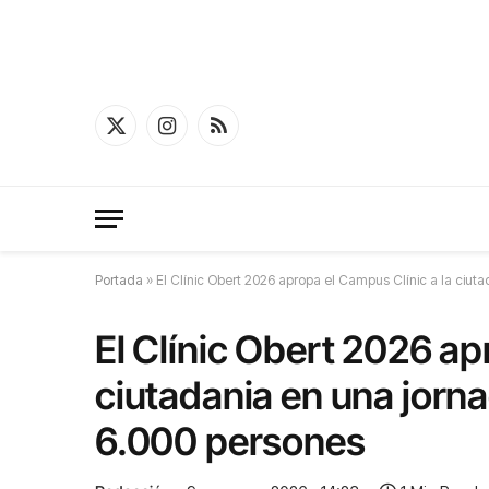
X
Instagram
RSS
(Twitter)
Portada
»
El Clínic Obert 2026 apropa el Campus Clínic a la ciu
El Clínic Obert 2026 ap
ciutadania en una jorn
6.000 persones