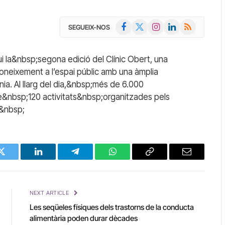
Facebook
X
Instagram
LinkedIn
RSS
SEGUEIX-NOS
(Twitter)
 la&nbsp;segona edició del Clínic Obert, una
l coneixement a l’espai públic amb una àmplia
nia. Al llarg del dia,&nbsp;més de 6.000
e&nbsp;120 activitats&nbsp;organitzades pels
.&nbsp;
Twitter
LinkedIn
Telegram
WhatsApp
Copy
Email
Link
NEXT ARTICLE
Les seqüeles físiques dels trastorns de la conducta
alimentària poden durar dècades