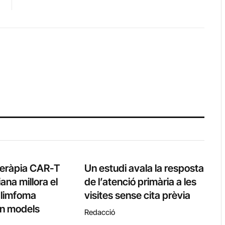
teràpia CAR-T
Un estudi avala la resposta
ana millora el
de l’atenció primària a les
l limfoma
visites sense cita prèvia
 en models
Redacció