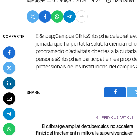
Redacció
9 - mayo - 2026 · 14:23
1 Min Read
El&nbsp;Campus Clínic&nbsp;ha celebrat avui
COMPARTIR
jornada que ha portat la salut, la ciència i e
programació d’activitats obertes a la ciutada
persones&nbsp;han participat en les prop d
professionals de les institucions del campus
SHARE.
Facebook
PREVIOUS ARTICLE
El cribratge ampliat de tuberculosi no accelera
l’inici del tractament ni millora la supervivència en