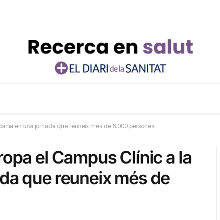
tadania en una jornada que reuneix més de 6.000 persones
ropa el Campus Clínic a la
ada que reuneix més de