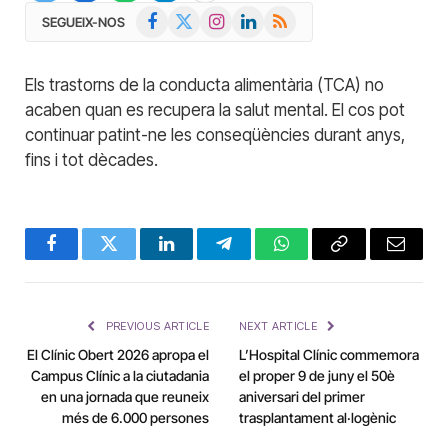
Facebook
X
Instagram
LinkedIn
RSS
SEGUEIX-NOS
(Twitter)
Els trastorns de la conducta alimentària (TCA) no
acaben quan es recupera la salut mental. El cos pot
continuar patint-ne les conseqüències durant anys,
fins i tot dècades.
Facebook
Twitter
LinkedIn
Telegram
WhatsApp
Copy
Email
Link
PREVIOUS ARTICLE
NEXT ARTICLE
El Clínic Obert 2026 apropa el
L’Hospital Clínic commemora
Campus Clínic a la ciutadania
el proper 9 de juny el 50è
en una jornada que reuneix
aniversari del primer
més de 6.000 persones
trasplantament al·logènic