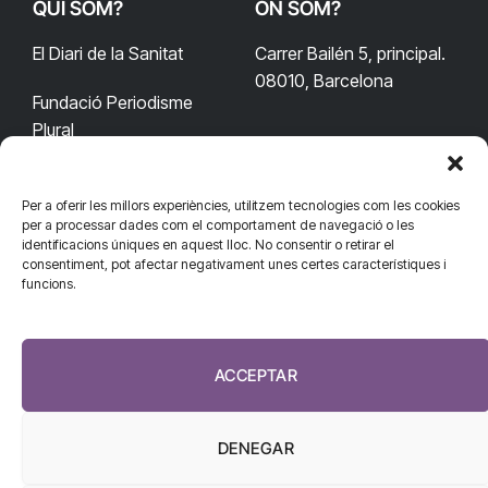
QUI SOM?
ON SOM?
El Diari de la Sanitat
Carrer Bailén 5, principal.
08010, Barcelona
Fundació Periodisme
Plural
Per a oferir les millors experiències, utilitzem tecnologies com les cookies
CONTACTA'NS
CONNECTA
per a processar dades com el comportament de navegació o les
identificacions úniques en aquest lloc. No consentir o retirar el
redaccio@diarisanitat.cat
consentiment, pot afectar negativament unes certes característiques i
Facebook
X
YouTube
Telegram
funcions.
(Twitter)
Telèfon:
RSS
932 311 247
ACCEPTAR
DENEGAR