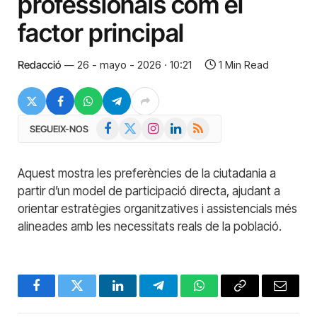
professionals com el
factor principal
Redacció
26 - mayo - 2026 · 10:21
1 Min Read
Facebook
X
Instagram
LinkedIn
RSS
SEGUEIX-NOS
(Twitter)
Aquest mostra les preferències de la ciutadania a
partir d’un model de participació directa, ajudant a
orientar estratègies organitzatives i assistencials més
alineades amb les necessitats reals de la població.
Facebook
Twitter
LinkedIn
Telegram
WhatsApp
Copy
Email