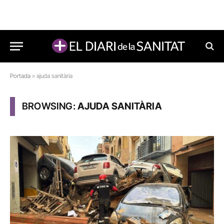
Portada
»
ajuda sanitària
BROWSING:
AJUDA SANITÀRIA