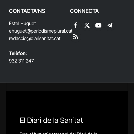
CONTACTA'NS
CONNECTA
Estel Huguet
Facebook
X
YouTube
Telegram
ehuguet
@periodismeplural.cat
(Twitter)
redaccio@diarisanitat.cat
RSS
Telèfon:
932 311 247