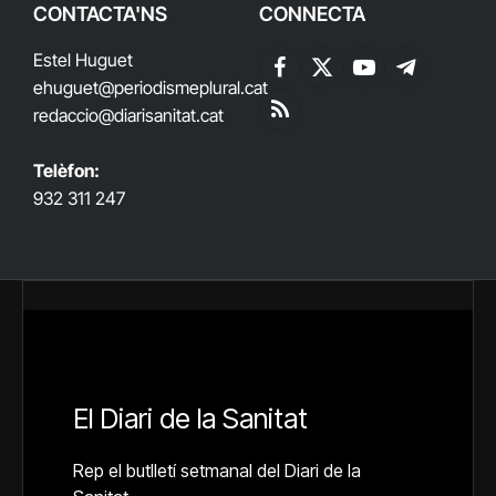
CONTACTA'NS
CONNECTA
Estel Huguet
Facebook
X
YouTube
Telegram
ehuguet
@periodismeplural.cat
(Twitter)
redaccio@diarisanitat.cat
RSS
Telèfon:
932 311 247