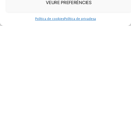
VEURE PREFERÈNCIES
Política de cookies
Política de privadesa
Si ets transsexual ets
“anòmal” i altres
manipulacions del manual
d’HazteOir per a pares
Yeray García
marzo 5, 2017