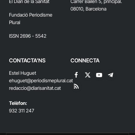
El Diari de la Sanitat
Carrer Bailén 5, principal.
08010, Barcelona
Fundació Periodisme
Plural
ISSN 2696 - 5542
CONTACTA'NS
CONNECTA
Estel Huguet
Facebook
X
YouTube
Telegram
ehuguet
@periodismeplural.cat
(Twitter)
redaccio@diarisanitat.cat
RSS
Telèfon:
932 311 247