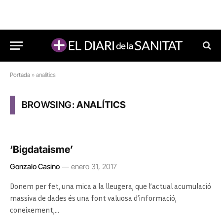
Portada
»
analítics
BROWSING:
ANALÍTICS
‘Bigdataisme’
Gonzalo Casino
enero 31, 2017
Donem per fet, una mica a la lleugera, que l’actual acumulació
massiva de dades és una font valuosa d’informació,
coneixement,…