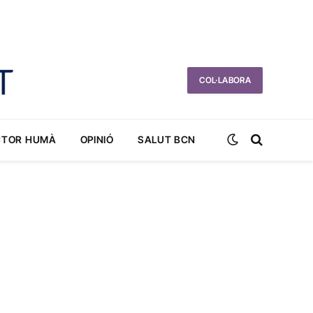
COL·LABORA
CTOR HUMÀ
OPINIÓ
SALUT BCN