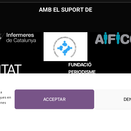
AMB EL SUPORT DE
FUNDACIÓ
PERIODISME
PLURAL
 a
ques en
ACCEPTAR
DE
unes
El Diari de la Sanitat, 2026