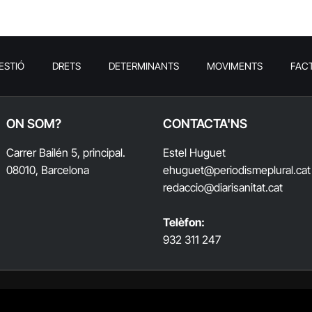
ESTIÓ
DRETS
DETERMINANTS
MOVIMENTS
FAC
ON SOM?
CONTACTA'NS
Carrer Bailén 5, principal.
Estel Huguet
08010, Barcelona
ehuguet
@periodismeplural.cat
redaccio@diarisanitat.cat
Telèfon:
932 311 247