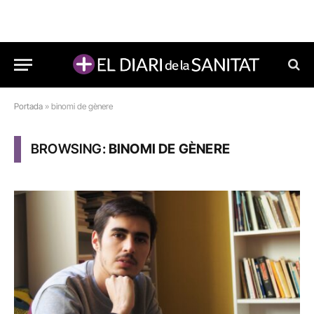
Portada
»
binomi de gènere
BROWSING:
BINOMI DE GÈNERE