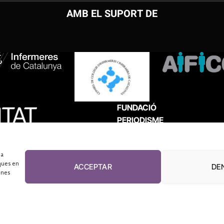
AMB EL SUPORT DE
FUNDACIÓ
PERIODISME
PLURAL
 a
ques en
ACCEPTAR
DE
unes
El Diari de la Sanitat, 2026