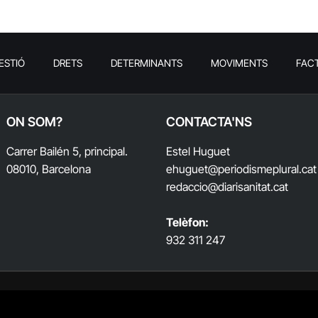
ESTIÓ
DRETS
DETERMINANTS
MOVIMENTS
FAC
ON SOM?
CONTACTA'NS
Carrer Bailén 5, principal.
Estel Huguet
08010, Barcelona
ehuguet
@periodismeplural.cat
redaccio@diarisanitat.cat
Telèfon:
932 311 247