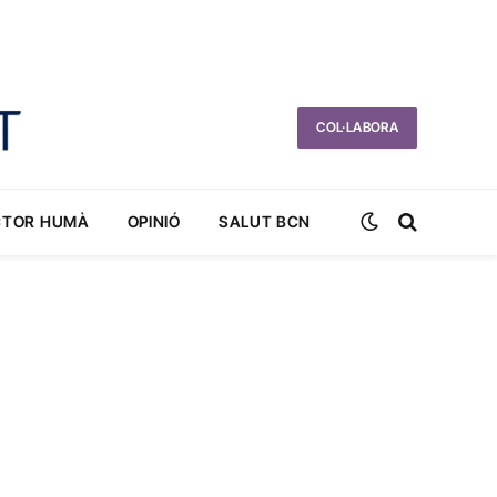
COL·LABORA
CTOR HUMÀ
OPINIÓ
SALUT BCN