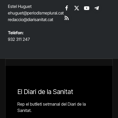
Estel Huguet
Facebook
X
YouTube
Telegram
ehuguet
@periodismeplural.cat
(Twitter)
redaccio@diarisanitat.cat
RSS
Telèfon:
932 311 247