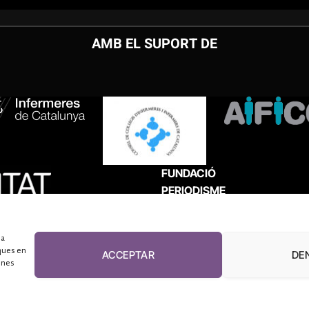
AMB EL SUPORT DE
FUNDACIÓ
PERIODISME
PLURAL
 a
ques en
ACCEPTAR
DE
unes