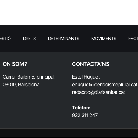
ESTIÓ
DRETS
DETERMINANTS
MOVIMENTS
FAC
ON SOM?
CONTACTA'NS
Carrer Bailén 5, principal.
Estel Huguet
08010, Barcelona
ehuguet
@periodismeplural.cat
redaccio@diarisanitat.cat
Telèfon:
932 311 247