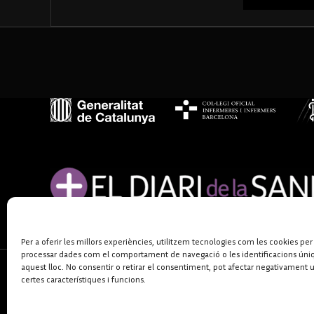
Per a oferir les millors experiències, utilitzem tecnologies com les cookies per
processar dades com el comportament de navegació o les identificacions úni
aquest lloc. No consentir o retirar el consentiment, pot afectar negativament 
certes característiques i funcions.