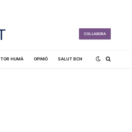
COL·LABORA
CTOR HUMÀ
OPINIÓ
SALUT BCN