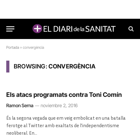
Portada
»
convergència
BROWSING:
CONVERGÈNCIA
Els atacs programats contra Toni Comín
Ramon Serna
noviembre 2, 2016
És la segona vegada que em veig embolicat en una batalla
ferotge al Twitter amb exaltats de l’independentisme
neoliberal. En…