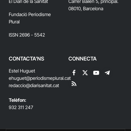
El Diari de la Sanitat
Carrer Bailén 5, principal.
08010, Barcelona
Fundació Periodisme
Plural
ISSN 2696 - 5542
CONTACTA'NS
CONNECTA
Estel Huguet
Facebook
X
YouTube
Telegram
ehuguet
@periodismeplural.cat
(Twitter)
redaccio@diarisanitat.cat
RSS
Telèfon:
932 311 247