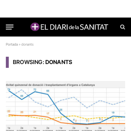
Portada
»
donants
BROWSING:
DONANTS