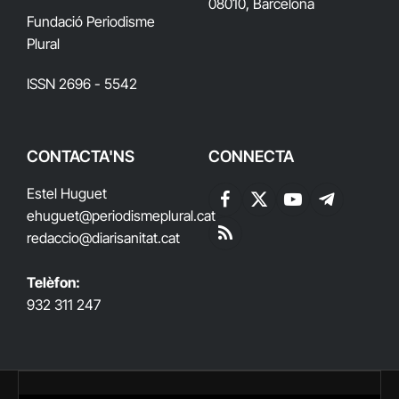
08010, Barcelona
Fundació Periodisme
Plural
ISSN 2696 - 5542
CONTACTA'NS
CONNECTA
Estel Huguet
Facebook
X
YouTube
Telegram
ehuguet
@periodismeplural.cat
(Twitter)
redaccio@diarisanitat.cat
RSS
Telèfon:
932 311 247