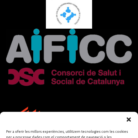
Per a oferir les millors experiències, utilitzem tecnologies com les cookies
per a processar dades com el comportament de navegació o les