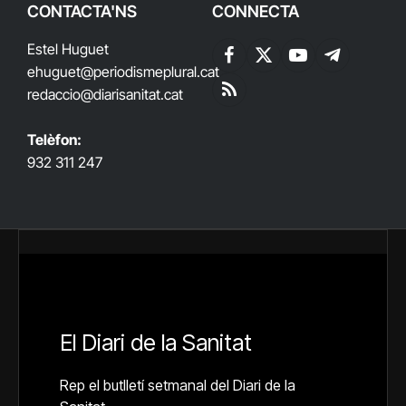
CONTACTA'NS
CONNECTA
Estel Huguet
Facebook
X
YouTube
Telegram
ehuguet
@periodismeplural.cat
(Twitter)
redaccio@diarisanitat.cat
RSS
Telèfon:
932 311 247