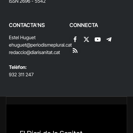
ISSN 2696 - 5542
CONTACTA'NS
CONNECTA
Estel Huguet
Facebook
X
YouTube
Telegram
ehuguet
@periodismeplural.cat
(Twitter)
redaccio@diarisanitat.cat
RSS
Telèfon:
932 311 247