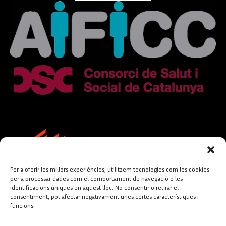
Per a oferir les millors experiències, utilitzem tecnologies com les cookies
per a processar dades com el comportament de navegació o les
identificacions úniques en aquest lloc. No consentir o retirar el
consentiment, pot afectar negativament unes certes característiques i
funcions.