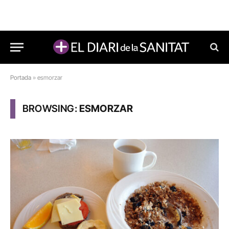
Portada
»
esmorzar
BROWSING:
ESMORZAR