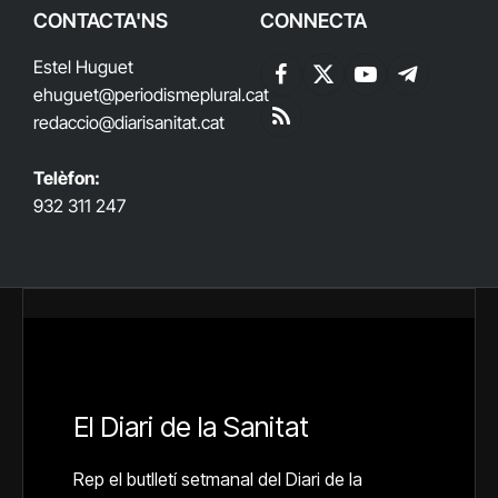
CONTACTA'NS
CONNECTA
Estel Huguet
Facebook
X
YouTube
Telegram
ehuguet
@periodismeplural.cat
(Twitter)
redaccio@diarisanitat.cat
RSS
Telèfon:
932 311 247