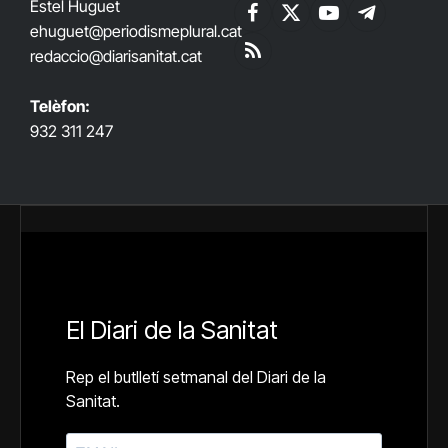
Estel Huguet
Facebook
X
YouTube
Telegram
ehuguet
@periodismeplural.cat
(Twitter)
redaccio@diarisanitat.cat
RSS
Telèfon:
932 311 247