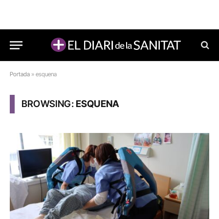
Portada
»
esquena
BROWSING:
ESQUENA