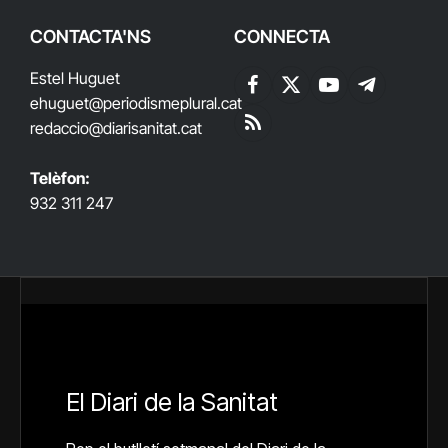
CONTACTA'NS
CONNECTA
Estel Huguet
Facebook
X
YouTube
Telegram
ehuguet
@periodismeplural.cat
(Twitter)
redaccio@diarisanitat.cat
RSS
Telèfon:
932 311 247