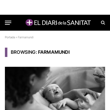
Portada
»
Farmamundi
BROWSING:
FARMAMUNDI