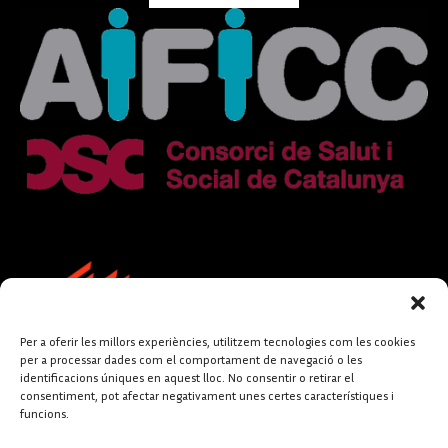
Per a oferir les millors experiències, utilitzem tecnologies com les cookies
per a processar dades com el comportament de navegació o les
identificacions úniques en aquest lloc. No consentir o retirar el
consentiment, pot afectar negativament unes certes característiques i
funcions.