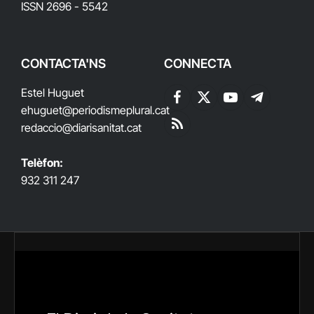
ISSN 2696 - 5542
CONTACTA'NS
CONNECTA
Estel Huguet
Facebook
X
YouTube
Telegram
ehuguet
@periodismeplural.cat
(Twitter)
redaccio@diarisanitat.cat
RSS
Telèfon:
932 311 247