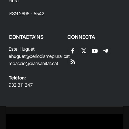
Plural
ISSN 2696 - 5542
CONTACTA'NS
CONNECTA
Estel Huguet
Facebook
X
YouTube
Telegram
ehuguet
@periodismeplural.cat
(Twitter)
redaccio@diarisanitat.cat
RSS
Telèfon:
932 311 247