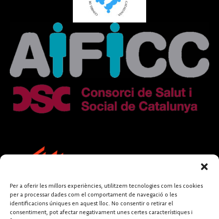
Per a oferir les millors experiències, utilitzem tecnologies com les cookies
per a processar dades com el comportament de navegació o les
identificacions úniques en aquest lloc. No consentir o retirar el
consentiment, pot afectar negativament unes certes característiques i