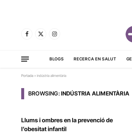
Facebook
X
Instagram
(Twitter)
BLOGS
RECERCA EN SALUT
GE
Portada
»
indústria alimentària
BROWSING:
INDÚSTRIA ALIMENTÀRIA
Llums i ombres en la prevenció de
l’obesitat infantil