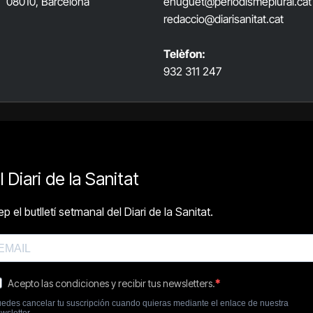
08010, Barcelona
ehuguet
@periodismeplural.cat
redaccio@diarisanitat.cat
Telèfon:
932 311 247