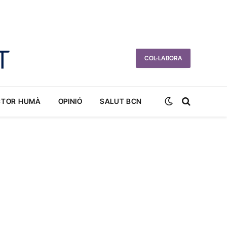
COL·LABORA
CTOR HUMÀ
OPINIÓ
SALUT BCN