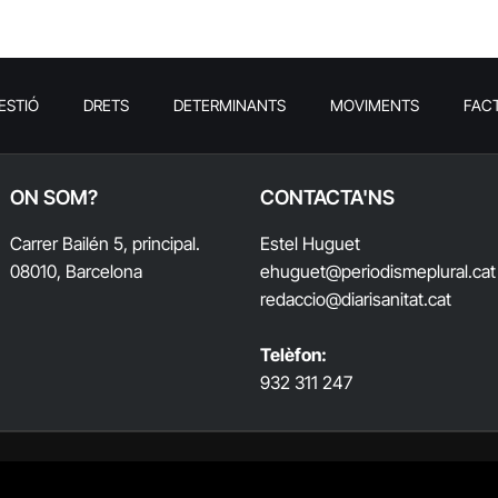
ESTIÓ
DRETS
DETERMINANTS
MOVIMENTS
FAC
ON SOM?
CONTACTA'NS
Carrer Bailén 5, principal.
Estel Huguet
08010, Barcelona
ehuguet
@periodismeplural.cat
redaccio@diarisanitat.cat
Telèfon:
932 311 247