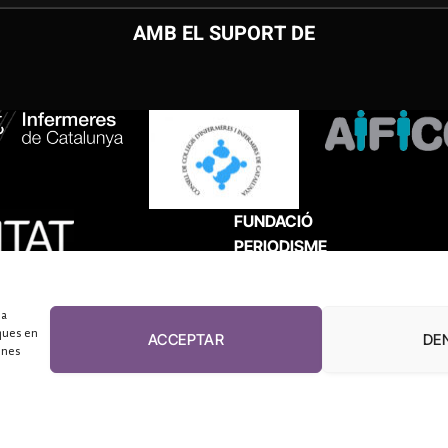
AMB EL SUPORT DE
FUNDACIÓ
PERIODISME
PLURAL
 a
ques en
ACCEPTAR
DE
unes
El Diari de la Sanitat, 2026