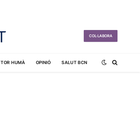
COL·LABORA
CTOR HUMÀ
OPINIÓ
SALUT BCN