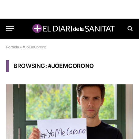
Portada
»
#JoEmCorono
BROWSING:
#JOEMCORONO