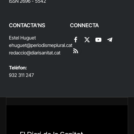
ISSN 2696 - 5542
CONTACTA'NS
CONNECTA
Estel Huguet
Facebook
X
YouTube
Telegram
ehuguet
@periodismeplural.cat
(Twitter)
redaccio@diarisanitat.cat
RSS
Telèfon:
932 311 247