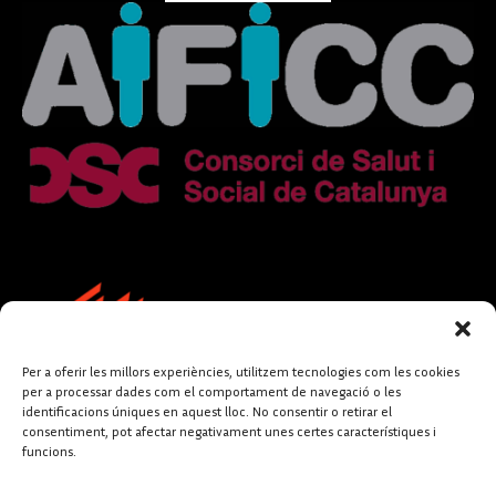
Per a oferir les millors experiències, utilitzem tecnologies com les cookies
per a processar dades com el comportament de navegació o les
identificacions úniques en aquest lloc. No consentir o retirar el
consentiment, pot afectar negativament unes certes característiques i
funcions.