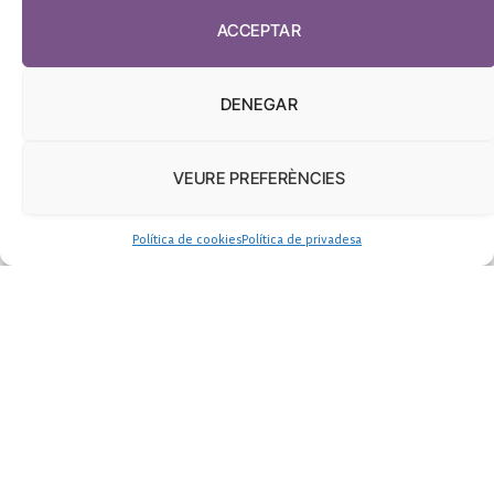
ACCEPTAR
DENEGAR
VEURE PREFERÈNCIES
Política de cookies
Política de privadesa
Sanitat i Educació es planten
Estel Huguet
marzo 20, 2026