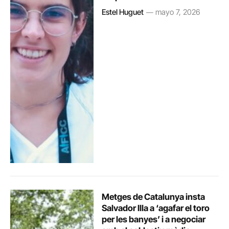
Estel Huguet
mayo 7, 2026
Metges de Catalunya insta
Salvador Illa a ‘agafar el toro
per les banyes’ i a negociar