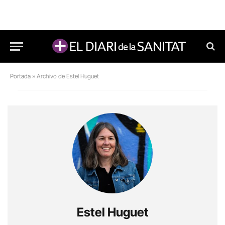
Portada
»
Archivo de Estel Huguet
Estel Huguet