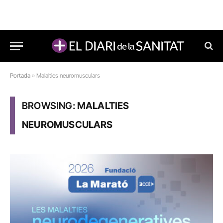
Portada
»
Malalties neuromusculars
BROWSING:
MALALTIES
NEUROMUSCULARS