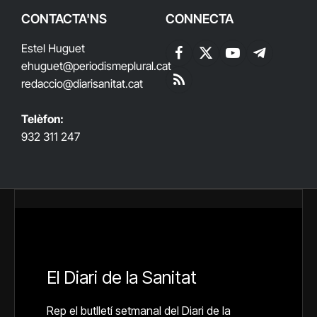
CONTACTA'NS
CONNECTA
Estel Huguet
Facebook
X
YouTube
Telegram
ehuguet
@periodismeplural.cat
(Twitter)
redaccio@diarisanitat.cat
RSS
Telèfon:
932 311 247