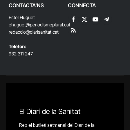
CONTACTA'NS
CONNECTA
Estel Huguet
Facebook
X
YouTube
Telegram
ehuguet
@periodismeplural.cat
(Twitter)
redaccio@diarisanitat.cat
RSS
Telèfon:
932 311 247