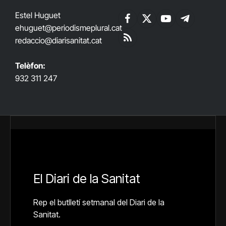
Estel Huguet
Facebook
X
YouTube
Telegram
ehuguet
@periodismeplural.cat
(Twitter)
redaccio@diarisanitat.cat
RSS
Telèfon:
932 311 247