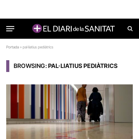
Portada
»
pal·liatius pediàtrics
BROWSING:
PAL·LIATIUS PEDIÀTRICS