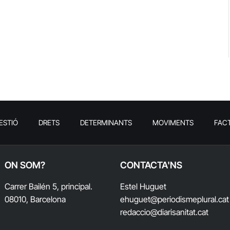
ESTIÓ
DRETS
DETERMINANTS
MOVIMENTS
FAC
ON SOM?
CONTACTA'NS
Carrer Bailén 5, principal.
Estel Huguet
08010, Barcelona
ehuguet
@periodismeplural.cat
redaccio@diarisanitat.cat