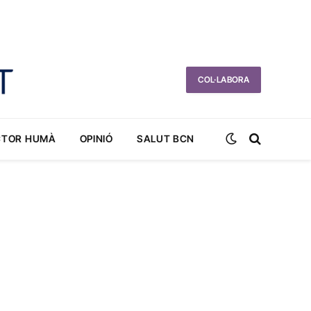
COL·LABORA
CTOR HUMÀ
OPINIÓ
SALUT BCN