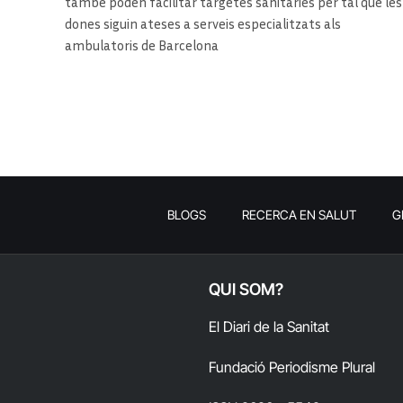
també poden facilitar targetes sanitàries per tal que les
dones siguin ateses a serveis especialitzats als
ambulatoris de Barcelona
BLOGS
RECERCA EN SALUT
G
QUI SOM?
El Diari de la Sanitat
Fundació Periodisme Plural