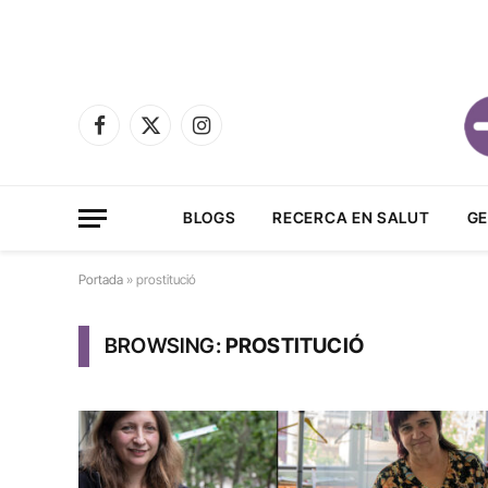
Facebook
X
Instagram
(Twitter)
BLOGS
RECERCA EN SALUT
GE
Portada
»
prostitució
BROWSING:
PROSTITUCIÓ