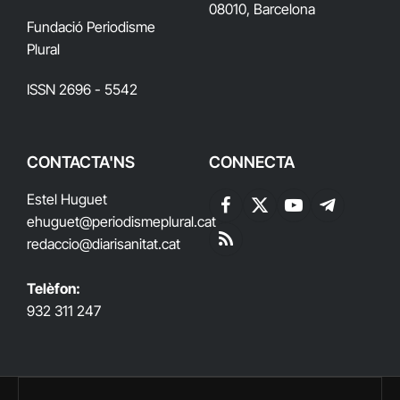
08010, Barcelona
Fundació Periodisme
Plural
ISSN 2696 - 5542
CONTACTA'NS
CONNECTA
Estel Huguet
Facebook
X
YouTube
Telegram
ehuguet
@periodismeplural.cat
(Twitter)
redaccio@diarisanitat.cat
RSS
Telèfon:
932 311 247