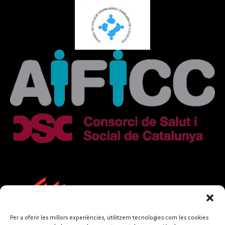
Per a oferir les millors experiències, utilitzem tecnologies com les cookies