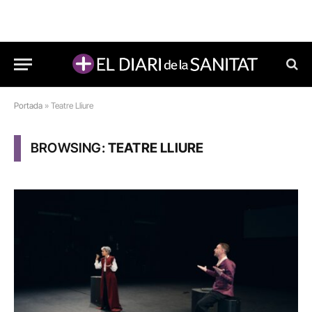
Portada
»
Teatre Lliure
BROWSING:
TEATRE LLIURE