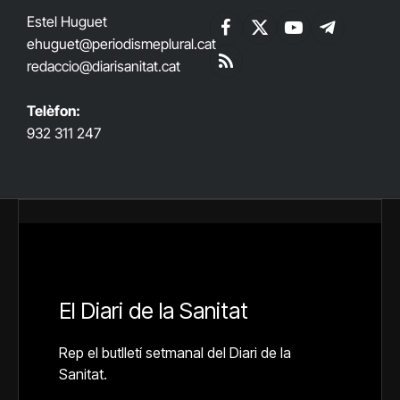
Estel Huguet
Facebook
X
YouTube
Telegram
ehuguet
@periodismeplural.cat
(Twitter)
redaccio@diarisanitat.cat
RSS
Telèfon:
932 311 247