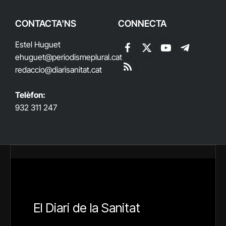
CONTACTA'NS
CONNECTA
Estel Huguet
Facebook
X
YouTube
Telegram
ehuguet
@periodismeplural.cat
(Twitter)
redaccio@diarisanitat.cat
RSS
Telèfon:
932 311 247