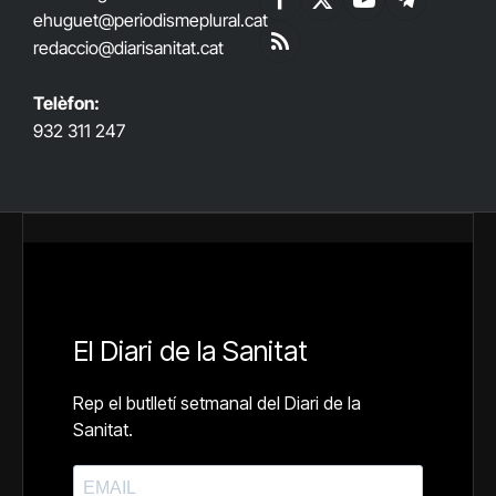
Facebook
X
YouTube
Telegram
ehuguet
@periodismeplural.cat
(Twitter)
redaccio@diarisanitat.cat
RSS
Telèfon:
932 311 247