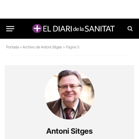
Portada
»
Archivo de Antoni Sitges
»
Página 5
Antoni Sitges