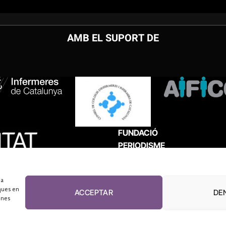
AMB EL SUPORT DE
FUNDACIÓ
PERIODISME
PLURAL
 a
ques en
ACCEPTAR
DE
unes