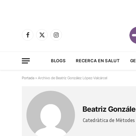
Facebook
X
Instagram
(Twitter)
BLOGS
RECERCA EN SALUT
GE
Portada
»
Archivo de Beatriz González López-Valcárcel
Beatriz Gonzále
Catedràtica de Mètodes 