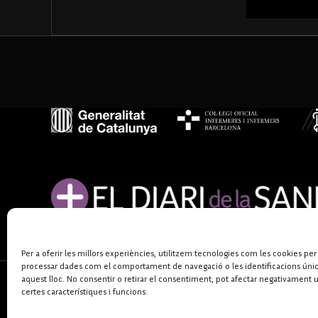
Per a oferir les millors experiències, utilitzem tecnologies com les cookies per
processar dades com el comportament de navegació o les identificacions úni
aquest lloc. No consentir o retirar el consentiment, pot afectar negativament 
certes característiques i funcions.