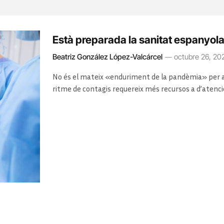
Està preparada la sanitat espanyol
Beatriz González López-Valcárcel
octubre 26, 20
No és el mateix «enduriment de la pandèmia» per a
ritme de contagis requereix més recursos a d’atenci
contactes i molts tests