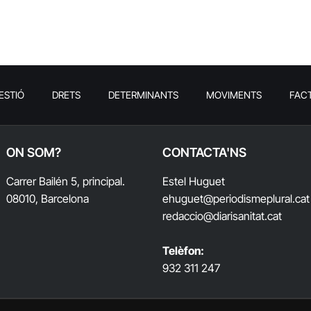
ESTIÓ
DRETS
DETERMINANTS
MOVIMENTS
FAC
ON SOM?
CONTACTA'NS
Carrer Bailén 5, principal.
Estel Huguet
08010, Barcelona
ehuguet
@periodismeplural.cat
redaccio@diarisanitat.cat
Telèfon:
932 311 247