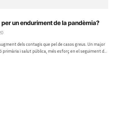
a per un enduriment de la pandèmia?
20
ugment dels contagis que pel de casos greus. Un major
ó primària i salut pública, més esforç en el seguiment de