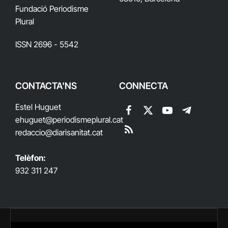
Fundació Periodisme
Plural
ISSN 2696 - 5542
CONTACTA'NS
CONNECTA
Estel Huguet
Facebook
X
YouTube
Telegram
ehuguet
@periodismeplural.cat
(Twitter)
redaccio@diarisanitat.cat
RSS
Telèfon:
932 311 247