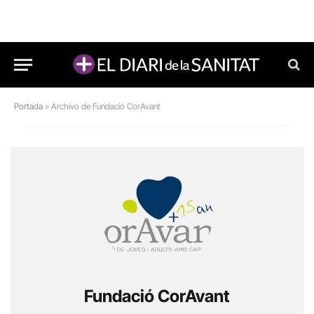
Portada
»
Archivo de Fundació CorAvant
Fundació CorAvant