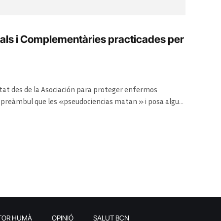
turals i Complementàries practicades per
tat des de la Asociación para proteger enfermos
eu preàmbul que les «pseudociencias matan » i posa algun
n metge, que probablement no va seguir el codi
res especialitats, tot demanant al ministeri i als
…
TOR HUMÀ
OPINIÓ
SALUT BCN