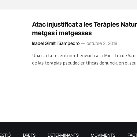
Atac injustificat a les Teràpies Na
metges i metgesses
Isabel Giralt i Sampedro
octubre 2, 2018
Una carta recentment enviada a la Ministra de Sani
de las terapias pseudocientíficas denuncia en el s
exemple de tractaments fallits practicats per algu
deontològic com passa també malauradament en d’alt
Col·legis de Metges que no ho permetin. En la llista
ESTIÓ
DRETS
DETERMINANTS
MOVIMENTS
FAC