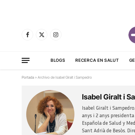
Facebook
X
Instagram
(Twitter)
BLOGS
RECERCA EN SALUT
GE
Portada
»
Archivo de Isabel Giralt i Sampedro
Isabel Giralt i 
Isabel Giralt i Sampedr
anys i 2 anys president
Española de Salud y Med
Sant Adrià de Besòs. Dir