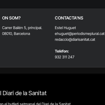
ON SOM?
CONTACTA'NS
Carrer Bailén 5, principal.
Estel Huguet
08010, Barcelona
ehuguet
@periodismeplural.cat
redaccio@diarisanitat.cat
Telèfon:
932 311 247