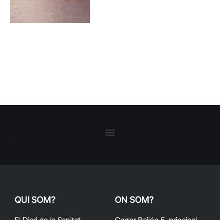
QUI SOM?
ON SOM?
El Diari de la Sanitat
Carrer Bailén 5, principal.