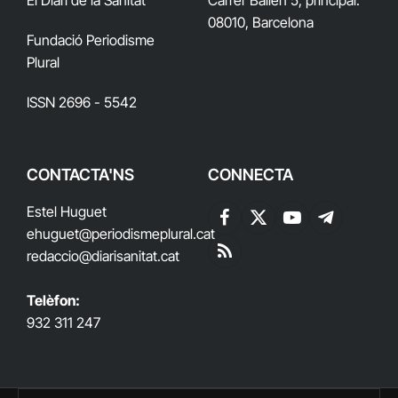
08010, Barcelona
Fundació Periodisme
Plural
ISSN 2696 - 5542
CONTACTA'NS
CONNECTA
Estel Huguet
Facebook
X
YouTube
Telegram
ehuguet
@periodismeplural.cat
(Twitter)
redaccio@diarisanitat.cat
RSS
Telèfon:
932 311 247