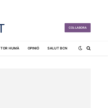
COL·LABORA
CTOR HUMÀ
OPINIÓ
SALUT BCN