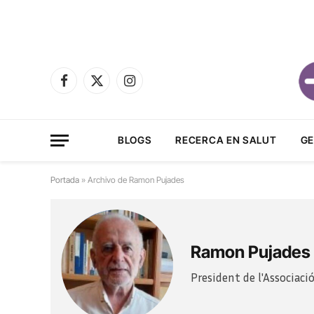
Facebook
X
Instagram
(Twitter)
BLOGS
RECERCA EN SALUT
GE
Portada
»
Archivo de Ramon Pujades
Ramon Pujades
President de l'Associaci