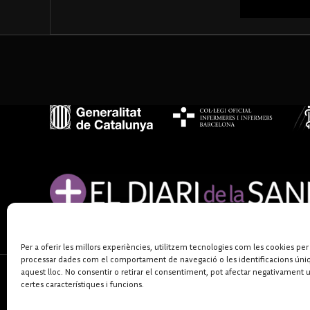
Per a oferir les millors experiències, utilitzem tecnologies com les cookies per
processar dades com el comportament de navegació o les identificacions úni
aquest lloc. No consentir o retirar el consentiment, pot afectar negativament 
certes característiques i funcions.