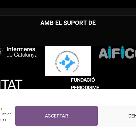
AMB EL SUPORT DE
FUNDACIÓ
PERIODISME
PLURAL
 a
ques en
ACCEPTAR
DE
unes