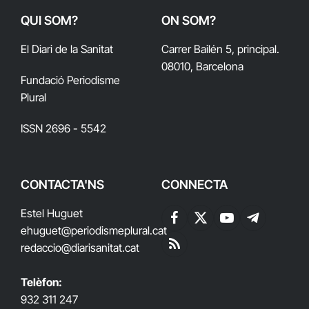
QUI SOM?
ON SOM?
El Diari de la Sanitat
Carrer Bailén 5, principal.
08010, Barcelona
Fundació Periodisme
Plural
ISSN 2696 - 5542
CONTACTA'NS
CONNECTA
Estel Huguet
Facebook
X
YouTube
Telegram
ehuguet
@periodismeplural.cat
(Twitter)
redaccio@diarisanitat.cat
RSS
Telèfon:
932 311 247