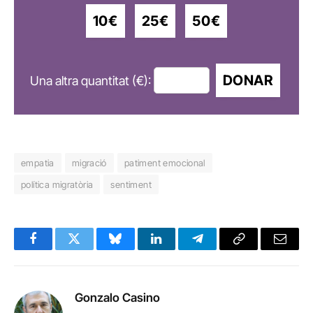
10€
25€
50€
DONAR
Una altra quantitat (€):
empatia
migració
patiment emocional
política migratòria
sentiment
Facebook
Twitter
Bluesky
LinkedIn
Telegram
Copy
Email
Link
Gonzalo Casino