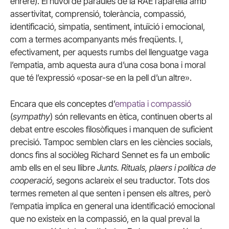
enrere). El núvol de paraules de la RAE l’aparella amb
assertivitat, comprensió, tolerància, compassió,
identificació, simpatia, sentiment, intuïció i emocional,
com a termes acompanyants més freqüents. I,
efectivament, per aquests rumbs del llenguatge vaga
l’empatia, amb aquesta aura d’una cosa bona i moral
que té l’expressió «posar-se en la pell d’un altre».
Encara que els conceptes d’
empatia i compassió
(
sympathy
) són rellevants en ètica, continuen oberts al
debat entre escoles filosòfiques i manquen de suficient
precisió. Tampoc semblen clars en les ciències socials,
doncs fins al sociòleg Richard Sennet es fa un embolic
amb ells en el seu llibre
Junts. Rituals, plaers i política de
cooperació
, segons aclareix el seu traductor. Tots dos
termes remeten al que senten i pensen els altres, però
l’empatia implica en general una identificació emocional
que no existeix en la compassió, en la qual preval la