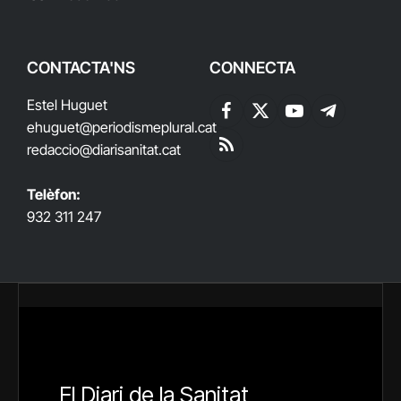
CONTACTA'NS
CONNECTA
Estel Huguet
Facebook
X
YouTube
Telegram
ehuguet
@periodismeplural.cat
(Twitter)
redaccio@diarisanitat.cat
RSS
Telèfon:
932 311 247