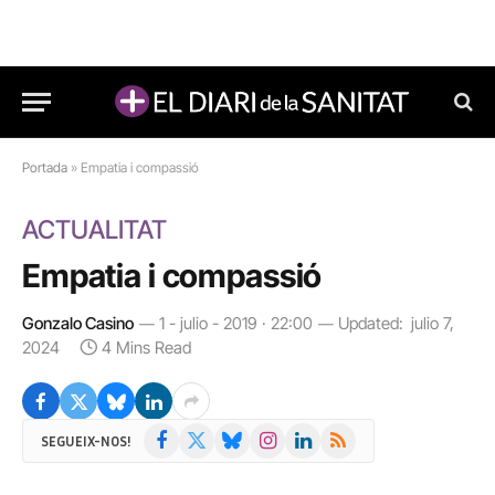
Portada
»
Empatia i compassió
ACTUALITAT
Empatia i compassió
Gonzalo Casino
1 - julio - 2019 · 22:00
Updated:
julio 7,
2024
4 Mins Read
Facebook
X
Bluesky
Instagram
LinkedIn
RSS
SEGUEIX-NOS!
(Twitter)