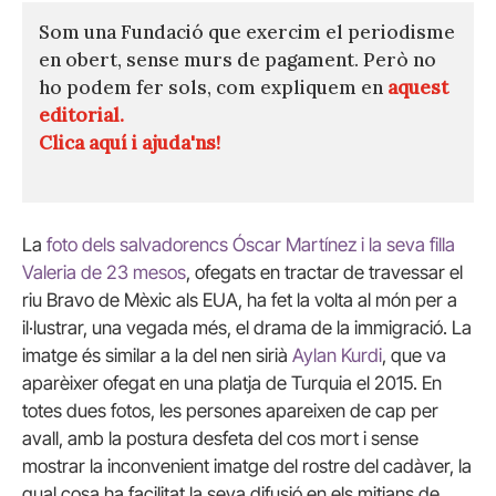
Som una Fundació que exercim el periodisme
en obert, sense murs de pagament. Però no
ho podem fer sols, com expliquem en
aquest
editorial.
Clica aquí i ajuda'ns!
La
foto dels salvadorencs Óscar Martínez i la seva filla
Valeria de 23 mesos
, ofegats en tractar de travessar el
riu Bravo de Mèxic als EUA, ha fet la volta al món per a
il·lustrar, una vegada més, el drama de la immigració. La
imatge és similar a la del nen sirià
Aylan Kurdi
, que va
aparèixer ofegat en una platja de Turquia el 2015. En
totes dues fotos, les persones apareixen de cap per
avall, amb la postura desfeta del cos mort i sense
mostrar la inconvenient imatge del rostre del cadàver, la
qual cosa ha facilitat la seva difusió en els mitjans de