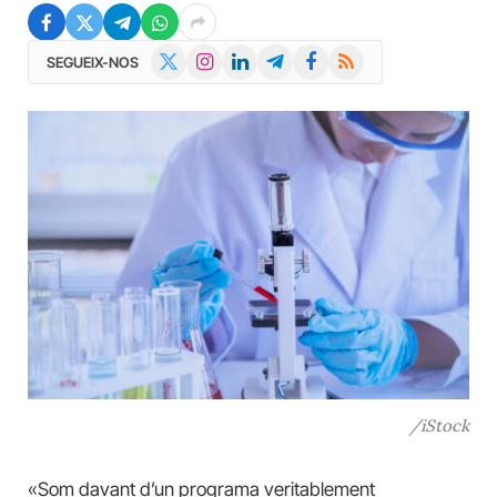
X
Instagram
LinkedIn
Telegram
Facebook
RSS
SEGUEIX-NOS
(Twitter)
/iStock
«Som davant d’un programa veritablement