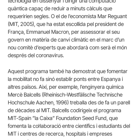
tecnologia en dissenyar i dirigir una computació
quàntica capaç de reduir a minuts càlculs que
requeririen segles. O el de l’economista Mar Reguant
(MIT, 2005), que ha estat escollida pel president de
França, Emmanuel Macron, per assessorar el seu
govern en matèria de canvi climàtic en el marc d’un
nou comitè d’experts que abordarà com serà el món
després del coronavirus.
Aquest programa també ha demostrat que fomentar
la mobilitat no fa sinó establir ponts entre Espanya i
altres països. Així, per exemple, l’enginyera química
Mercè Balcells (Rheinisch-Westfälische Technische
Hochschule Aachen, 1996) treballa des de fa un parell
de dècades al MIT. Balcells codirigeix el programa
MIT-Spain ”la Caixa” Foundation Seed Fund, que
fomenta la col·laboració entre científics i estudiants del
MIT i centres de recerca, hospitals i empreses