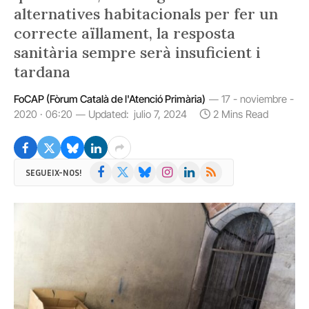
alternatives habitacionals per fer un
correcte aïllament, la resposta
sanitària sempre serà insuficient i
tardana
FoCAP (Fòrum Català de l'Atenció Primària)
17 - noviembre -
2020 · 06:20
Updated:
julio 7, 2024
2 Mins Read
Facebook
X
Bluesky
Instagram
LinkedIn
RSS
SEGUEIX-NOS!
(Twitter)