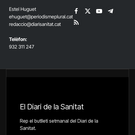
Estel Huguet
Facebook
X
YouTube
Telegram
ehuguet
@periodismeplural.cat
(Twitter)
redaccio@diarisanitat.cat
RSS
Telèfon:
932 311 247