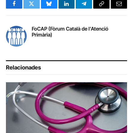
Facebook
Twitter
Bluesky
LinkedIn
Telegram
Copy
Email
Link
FoCAP (Fòrum Català de l'Atenció
Primària)
Relacionades