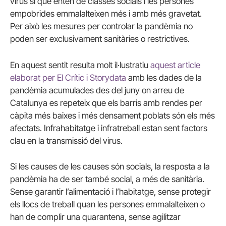
virus sí que entén de classes socials i les persones
empobrides emmalalteixen més i amb més gravetat.
Per això les mesures per controlar la pandèmia no
poden ser exclusivament sanitàries o restrictives.
En aquest sentit resulta molt il·lustratiu
aquest article
elaborat per El Crític i Storydata
amb les dades de la
pandèmia acumulades des del juny on arreu de
Catalunya es repeteix que els barris amb rendes per
càpita més baixes i més densament poblats són els més
afectats. Infrahabitatge i infratreball estan sent factors
clau en la transmissió del virus.
Si les causes de les causes són socials, la resposta a la
pandèmia ha de ser també social, a més de sanitària.
Sense garantir l’alimentació i l’habitatge, sense protegir
els llocs de treball quan les persones emmalalteixen o
han de complir una quarantena, sense agilitzar