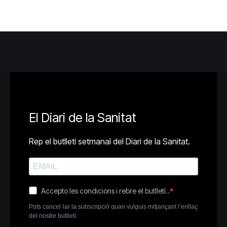
El Diari de la Sanitat
Rep el butlletí setmanal del Diari de la Sanitat.
Accepto les condicions i rebre el butlletí..
Pots cancel·lar la subscripció quan vulguis mitjançant l’enllaç
del nostre butlletí.