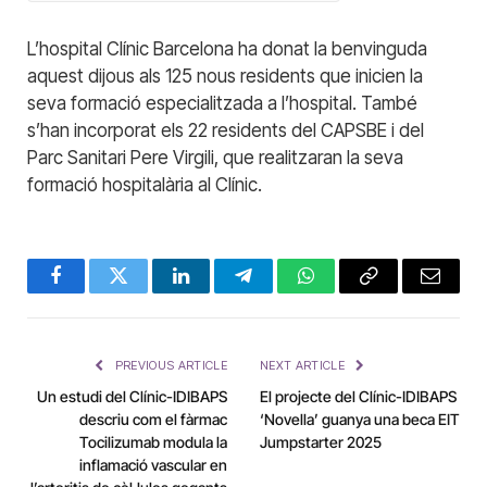
L’hospital Clínic Barcelona ha donat la benvinguda
aquest dijous als 125 nous residents que inicien la
seva formació especialitzada a l’hospital. També
s’han incorporat els 22 residents del CAPSBE i del
Parc Sanitari Pere Virgili, que realitzaran la seva
formació hospitalària al Clínic.
Facebook
Twitter
LinkedIn
Telegram
WhatsApp
Copy
Email
Link
PREVIOUS ARTICLE
NEXT ARTICLE
Un estudi del Clínic-IDIBAPS
El projecte del Clínic-IDIBAPS
descriu com el fàrmac
‘Novella’ guanya una beca EIT
Tocilizumab modula la
Jumpstarter 2025
inflamació vascular en