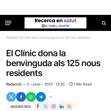
Portada
»
El Clínic dona la benvinguda als 125 nous residents
El Clínic dona la
benvinguda als 125 nous
residents
Redacció
5 - junio - 2025 · 13:30
1 Min Read
Facebook
X
Instagram
LinkedIn
RSS
SEGUEIX-NOS
(Twitter)