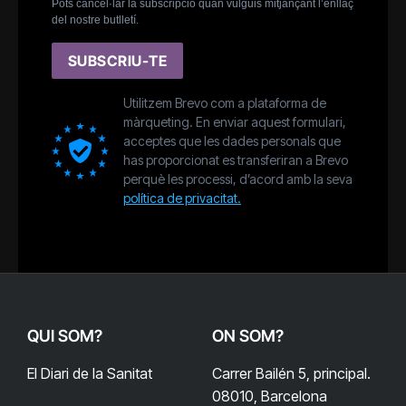
Pots cancel·lar la subscripció quan vulguis mitjançant l’enllaç
del nostre butlletí.
SUBSCRIU-TE
Utilitzem Brevo com a plataforma de
màrqueting. En enviar aquest formulari,
acceptes que les dades personals que
has proporcionat es transferiran a Brevo
perquè les processi, d’acord amb la seva
política de privacitat.
QUI SOM?
ON SOM?
El Diari de la Sanitat
Carrer Bailén 5, principal.
08010, Barcelona