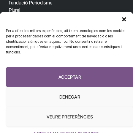
Fundació Periodisme
Plural
Per a oferir les millors experiències, utilitzem tecnologies com les cookies
CONTACTA'NS
CONNECTA
per a processar dades com el comportament de navegació o les
identificacions úniques en aquest lloc. No consentir o retirar el
redaccio@diarisanitat.cat
consentiment, pot afectar negativament unes certes característiques i
Facebook
X
YouTube
Telegram
funcions.
(Twitter)
Telèfon:
RSS
932 311 247
ACCEPTAR
DENEGAR
VEURE PREFERÈNCIES
El Diari de la Sanitat, 2026