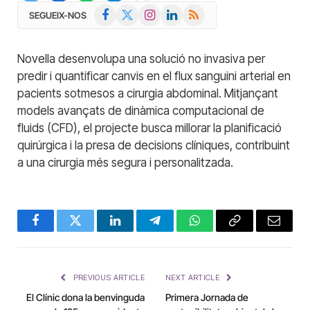
Facebook
X
Instagram
LinkedIn
RSS
SEGUEIX-NOS
(Twitter)
Novella desenvolupa una solució no invasiva per
predir i quantificar canvis en el flux sanguini arterial en
pacients sotmesos a cirurgia abdominal. Mitjançant
models avançats de dinàmica computacional de
fluids (CFD), el projecte busca millorar la planificació
quirúrgica i la presa de decisions clíniques, contribuint
a una cirurgia més segura i personalitzada.
Facebook
Twitter
LinkedIn
Telegram
WhatsApp
Copy
Email
Link
PREVIOUS ARTICLE
NEXT ARTICLE
El Clínic dona la benvinguda
Primera Jornada de