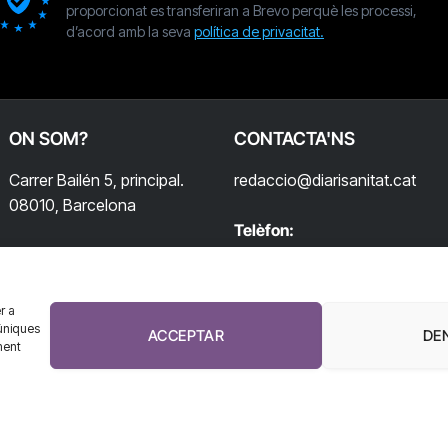
proporcionat es transferiran a Brevo perquè les processi,
d’acord amb la seva
política de privacitat.
ON SOM?
CONTACTA'NS
Carrer Bailén 5, principal.
redaccio@diarisanitat.cat
08010, Barcelona
Telèfon:
932 311 247
r a
úniques
ACCEPTAR
DE
ment
El Diari de la Sanitat, 2026