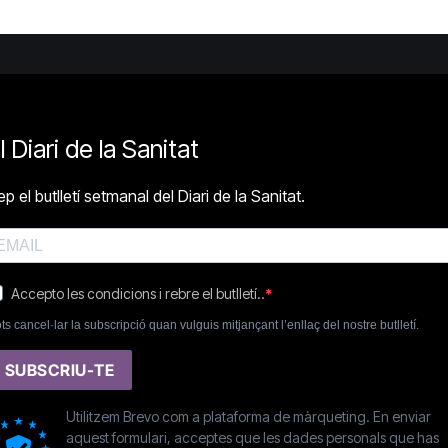
l Diari de la Sanitat
p el butlletí setmanal del Diari de la Sanitat.
Accepto les condicions i rebre el butlletí..
ts cancel·lar la subscripció quan vulguis mitjançant l’enllaç del nostre butlletí.
SUBSCRIU-TE
Utilitzem Brevo com a plataforma de màrqueting. En enviar
aquest formulari, acceptes que les dades personals que has