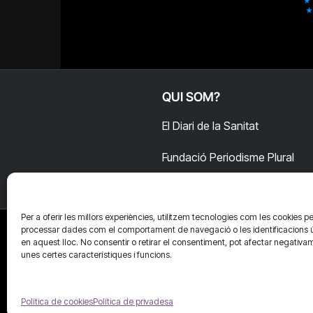
QUI SOM?
El Diari de la Sanitat
Fundació Periodisme Plural
Per a oferir les millors experiències, utilitzem tecnologies com les cookies pe
processar dades com el comportament de navegació o les identificacions 
en aquest lloc. No consentir o retirar el consentiment, pot afectar negativa
unes certes característiques i funcions.
Política de cookies
Política de privadesa