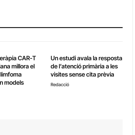
teràpia CAR-T
Un estudi avala la resposta
ana millora el
de l’atenció primària a les
l limfoma
visites sense cita prèvia
 en models
Redacció