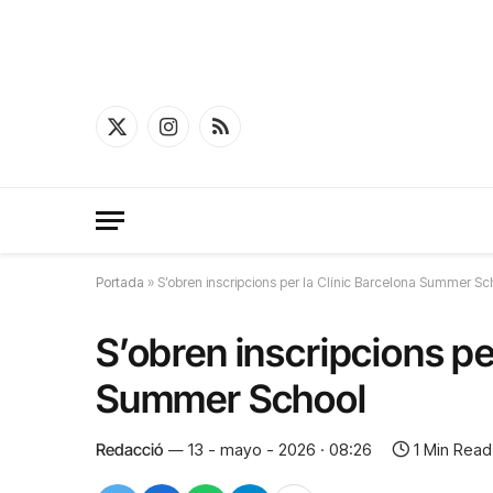
X
Instagram
RSS
(Twitter)
Portada
»
S’obren inscripcions per la Clínic Barcelona Summer Sc
S’obren inscripcions pe
Summer School
Redacció
13 - mayo - 2026 · 08:26
1 Min Read