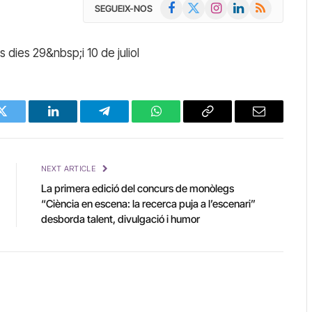
Facebook
X
Instagram
LinkedIn
RSS
SEGUEIX-NOS
(Twitter)
 dies 29&nbsp;i 10 de juliol
Twitter
LinkedIn
Telegram
WhatsApp
Copy
Email
Link
NEXT ARTICLE
La primera edició del concurs de monòlegs
“Ciència en escena: la recerca puja a l’escenari”
desborda talent, divulgació i humor