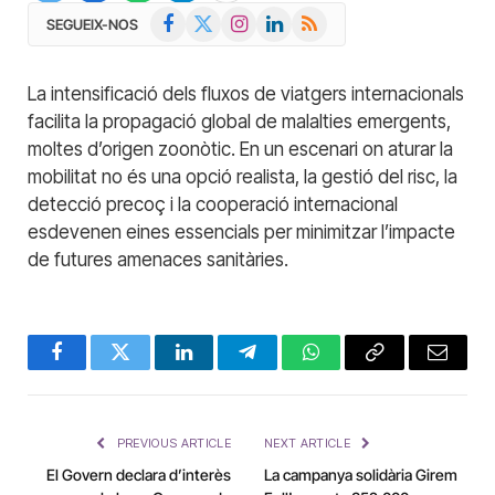
Facebook
X
Instagram
LinkedIn
RSS
SEGUEIX-NOS
(Twitter)
La intensificació dels fluxos de viatgers internacionals
facilita la propagació global de malalties emergents,
moltes d’origen zoonòtic. En un escenari on aturar la
mobilitat no és una opció realista, la gestió del risc, la
detecció precoç i la cooperació internacional
esdevenen eines essencials per minimitzar l’impacte
de futures amenaces sanitàries.
Facebook
Twitter
LinkedIn
Telegram
WhatsApp
Copy
Email
Link
PREVIOUS ARTICLE
NEXT ARTICLE
El Govern declara d’interès
La campanya solidària Girem