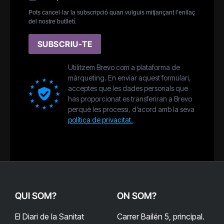
Pots cancel·lar la subscripció quan vulguis mitjançant l’enllaç
del nostre butlletí.
SUBSCRIU-TE
Utilitzem Brevo com a plataforma de
màrqueting. En enviar aquest formulari,
acceptes que les dades personals que
has proporcionat es transferiran a Brevo
perquè les processi, d’acord amb la seva
política de privacitat.
QUI SOM?
ON SOM?
El Diari de la Sanitat
Carrer Bailén 5, principal.