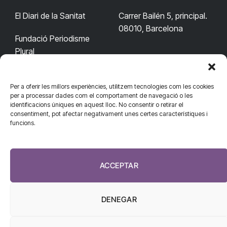
El Diari de la Sanitat
Carrer Bailén 5, principal.
08010, Barcelona
Fundació Periodisme
Plural
Per a oferir les millors experiències, utilitzem tecnologies com les cookies
CONTACTA'NS
CONNECTA
per a processar dades com el comportament de navegació o les
identificacions úniques en aquest lloc. No consentir o retirar el
redaccio@diarisanitat.cat
consentiment, pot afectar negativament unes certes característiques i
Facebook
X
YouTube
Telegram
funcions.
(Twitter)
Telèfon:
RSS
932 311 247
ACCEPTAR
DENEGAR