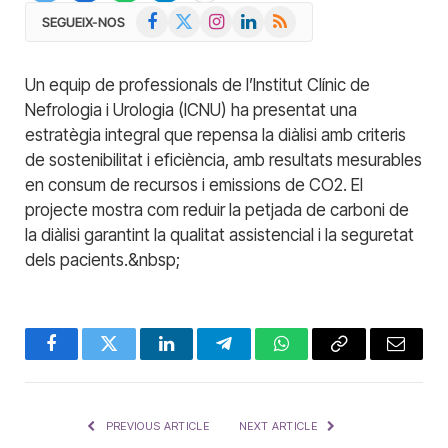
Facebook
X
Instagram
LinkedIn
RSS
SEGUEIX-NOS
(Twitter)
Un equip de professionals de l’Institut Clínic de
Nefrologia i Urologia (ICNU) ha presentat una
estratègia integral que repensa la diàlisi amb criteris
de sostenibilitat i eficiència, amb resultats mesurables
en consum de recursos i emissions de CO2. El
projecte mostra com reduir la petjada de carboni de
la diàlisi garantint la qualitat assistencial i la seguretat
dels pacients.&nbsp;
Facebook
Twitter
LinkedIn
Telegram
WhatsApp
Copy
Email
Link
PREVIOUS ARTICLE
NEXT ARTICLE