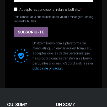
Accepto les condicions i rebre el butlletí..
Pots cancel·lar la subscripció quan vulguis mitjançant l’enllaç
del nostre butlletí.
SUBSCRIU-TE
Utilitzem Brevo com a plataforma de
màrqueting. En enviar aquest formulari,
acceptes que les dades personals que
has proporcionat es transferiran a Brevo
perquè les processi, d’acord amb la seva
política de privacitat.
QUI SOM?
ON SOM?