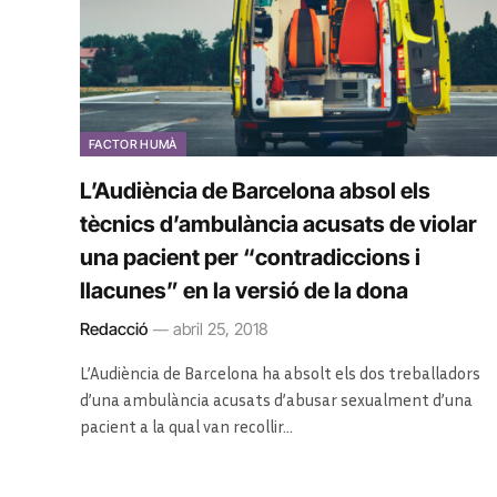
FACTOR HUMÀ
L’Audiència de Barcelona absol els
tècnics d’ambulància acusats de violar
una pacient per “contradiccions i
llacunes” en la versió de la dona
Redacció
abril 25, 2018
L’Audiència de Barcelona ha absolt els dos treballadors
d’una ambulància acusats d’abusar sexualment d’una
pacient a la qual van recollir…