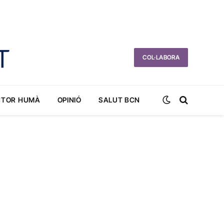
COL·LABORA
CTOR HUMÀ
OPINIÓ
SALUT BCN