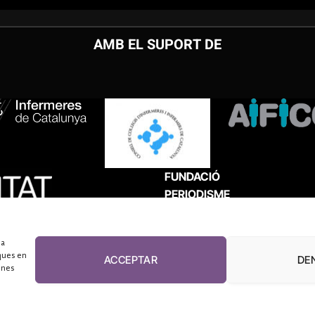
AMB EL SUPORT DE
FUNDACIÓ
PERIODISME
PLURAL
 a
ques en
ACCEPTAR
DE
unes