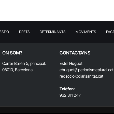
ESTIÓ
DRETS
DETERMINANTS
MOVIMENTS
FAC
ON SOM?
CONTACTA'NS
Carrer Bailén 5, principal.
Estel Huguet
08010, Barcelona
ehuguet
@periodismeplural.cat
redaccio@diarisanitat.cat
Telèfon:
932 311 247