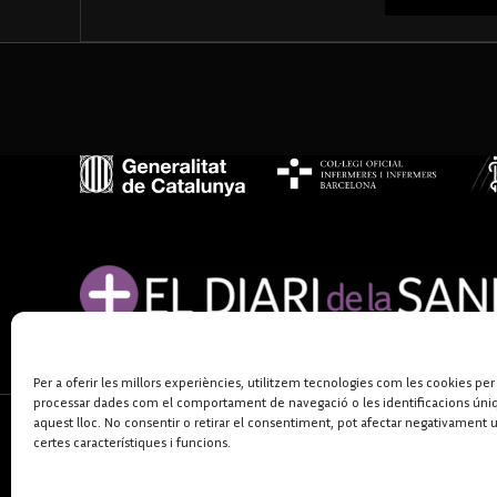
Per a oferir les millors experiències, utilitzem tecnologies com les cookies per
processar dades com el comportament de navegació o les identificacions úni
aquest lloc. No consentir o retirar el consentiment, pot afectar negativament 
certes característiques i funcions.