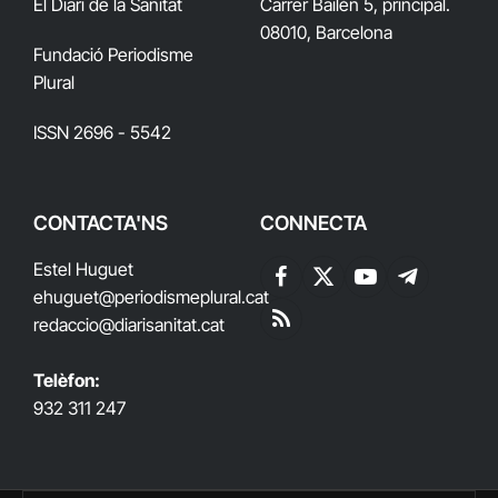
El Diari de la Sanitat
Carrer Bailén 5, principal.
08010, Barcelona
Fundació Periodisme
Plural
ISSN 2696 - 5542
CONTACTA'NS
CONNECTA
Estel Huguet
Facebook
X
YouTube
Telegram
ehuguet
@periodismeplural.cat
(Twitter)
redaccio@diarisanitat.cat
RSS
Telèfon:
932 311 247