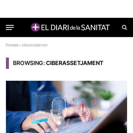
Portada
»
ciberassetjament
BROWSING:
CIBERASSETJAMENT