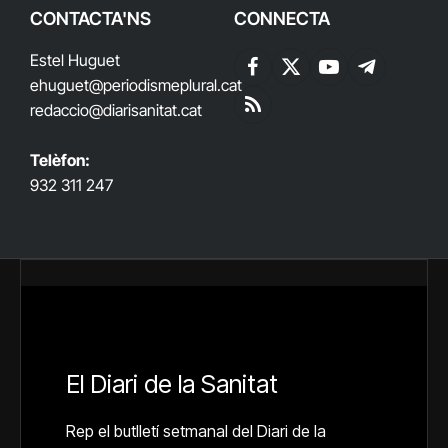
CONTACTA'NS
CONNECTA
Estel Huguet
Facebook
X
YouTube
Telegram
ehuguet
@periodismeplural.cat
(Twitter)
redaccio@diarisanitat.cat
RSS
Telèfon:
932 311 247